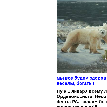
мы все будем здоров
веселы, богаты!
Ну а 1 января всем
Орденоносного, Несо
Флота РА, желаем быт
синевы пьяным!!!