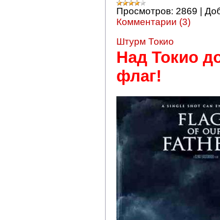
Просмотров:
2869
|
До
Комментарии (3)
Штурм Токио
Над Токио д
флаг!