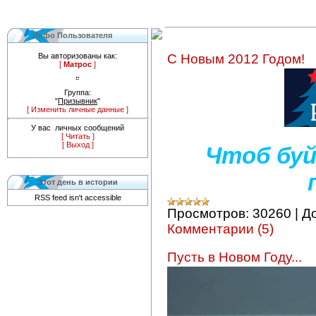
Инфо Пользователя
Вы авторизованы как:
С Новым 2012 Годом!
[
Матрос
]
Группа:
"
Призывник
"
[ Изменить личные данные ]
У вас
личных сообщений
[ Читать ]
[ Выход ]
Чтоб буй
Этот день в истории
RSS feed isn't accessible
Просмотров:
30260
|
Д
Комментарии (5)
Пусть в Новом Году...